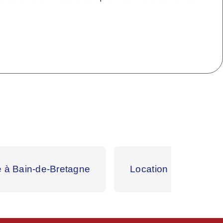
e à Bain-de-Bretagne
Location matériel de