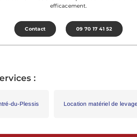
efficacement.
Contact
09 70 17 41 52
rvices :
ntré-du-Plessis
Location matériel de levag