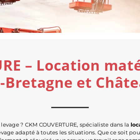
 – Location matér
-Bretagne et Chât
de levage ? CKM COUVERTURE, spécialiste dans la
loc
age adapté à toutes les situations. Que ce soit pou