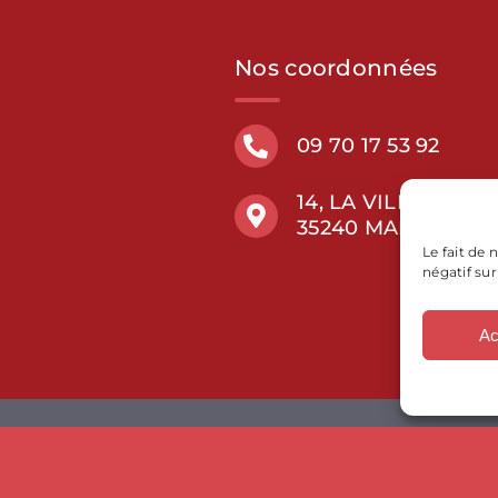
Nos coordonnées
09 70 17 53 92
14, LA VILLE BEDO
35240 MARCILLÉ-
Le fait de
négatif sur
Ac
CKM Couverture
|
Mentions légales
|
Politiqu