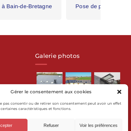
 à Bain-de-Bretagne
Pose de panneaux so
Galerie photos
N
Gérer le consentement aux cookies
ROBERT
 ne pas consentir ou de retirer son consentement peut avoir un effet
 certaines caractéristiques et fonctions.
cepter
Refuser
Voir les préférences