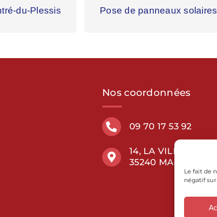
tré-du-Plessis
Pose de panneaux solaires
Nos coordonnées
09 70 17 53 92
14, LA VILLE BEDO
35240 MARCILLÉ-
Le fait de
négatif sur
Ac