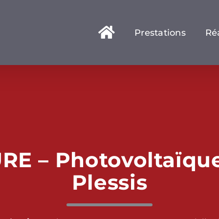
Prestations
Réa
E – Photovoltaïque
Plessis