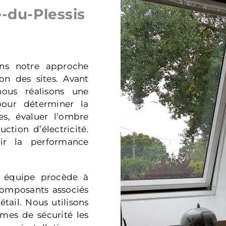
-du-Plessis
ns notre approche
ion des sites. Avant
nous réalisons une
our déterminer la
es, évaluer l’ombre
ction d’électricité.
tir la performance
re équipe procède à
 composants associés
tail. Nous utilisons
rmes de sécurité les