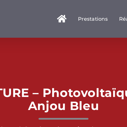
Prestations
Réa
RE – Photovoltaïqu
Anjou Bleu