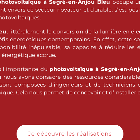
photovoltaïque
à Segré-en-Anjou Bleu
occupe un
t envers ce secteur novateur et durable, s’est pos
hotovoltaïques.
leu
, littéralement la conversion de la lumière en éle
is énergétiques contemporains. En effet, cette s
nibilité inépuisable, sa capacité à réduire les 
 énergétique accrue.
s l’importance du
photovoltaïque
à Segré-en-An
i nous avons consacré des ressources considérable
ont composées d’ingénieurs et de techniciens qu
que. Cela nous permet de concevoir et d’installer
Je découvre les réalisations